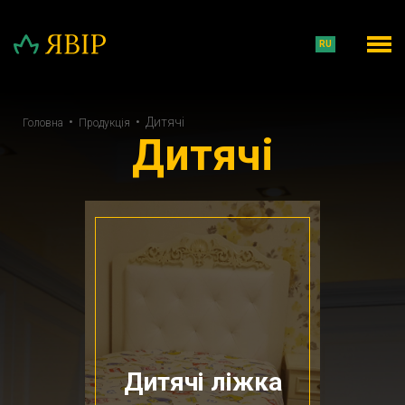
RU
•
•
Дитячі
Головна
Продукція
Дитячі
Дитячі ліжка